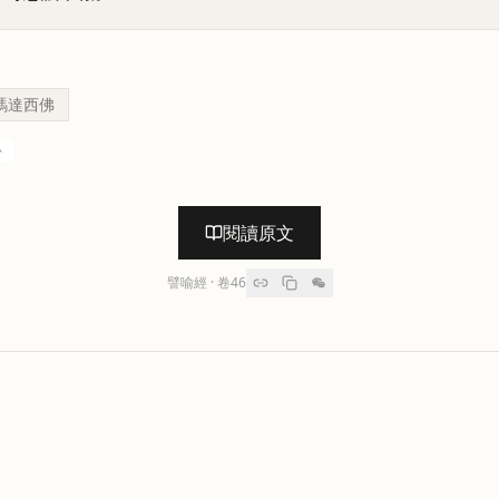
瑪達西佛
心
閱讀原文
譬喻經
· 卷
46