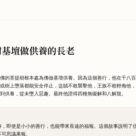
樹基壇做供養的長老
佛的菩提樹根本處為佛做基壇供養。因為這個善行，他在千八百
或樹上墮落都能安全停止，盜賊不敢襲擊他，王族不敢輕侮他，
到供養，從未墮入惡趣。最終他證得四種無礙解和八解脫。
跡，即使是小小的善行，也能帶來長遠的福報。這個故事說明了
不可思議果報。