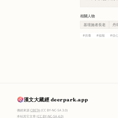
相關人物
基壇施者長老
丹
#
供養
#
福報
#
信
漢文大藏經 deerpark.app
佛經來源
CBETA
(CC BY-NC-SA 3.0)
本站其它文章
(CC BY-NC-SA 4.0)