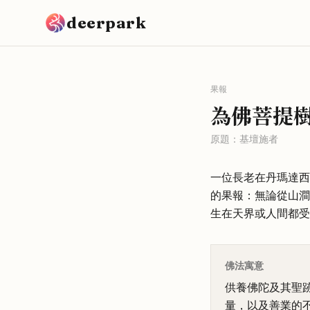
跳到主要內容
deerpark
果報
為佛菩提
原題：
基壇施者
一位長老在丹瑪達西
的果報：無論從山澗
生在天界或人間都受
佛法寓意
供養佛陀及其聖
量，以及善業的