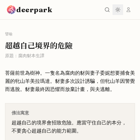
跳到主要內容
deerpark
譬喻
超越自己境界的危險
原題：
腐肉豺本生譚
菩薩前世為樹神。一隻名為腐肉的豺與妻子委妮想要捕食美
麗的牝山羊美拉瑪達。豺妻多次設計誘騙，但牝山羊因警覺
而逃脫。豺妻最終因恐懼而放棄計畫，與夫逃離。
佛法寓意
超越自己的境界會招致危險。應當守住自己的本分，
不要貪心超越自己的能力範圍。