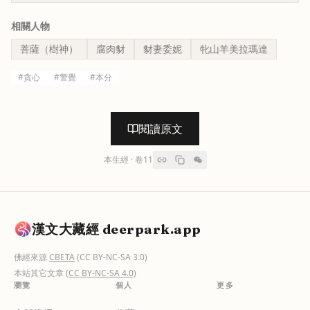
相關人物
菩薩（樹神）
腐肉豺
豺妻委妮
牝山羊美拉瑪達
#
貪心
#
警覺
#
本分
閱讀原文
本生經
· 卷
11
漢文大藏經 deerpark.app
佛經來源
CBETA
(CC BY-NC-SA 3.0)
本站其它文章
(CC BY-NC-SA 4.0)
瀏覽
個人
更多