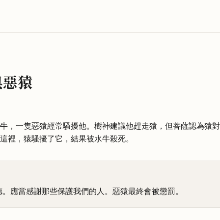
與惡猿
牛，一隻惡猿經常騷擾他。樹神建議他趕走猿，但菩薩認為猿對
這裡，猿騷擾了它，結果被水牛殺死。
德。應當感謝那些保護我們的人。惡猿最終會被懲罰。