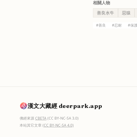
相關人物
善良水牛
惡猿
#
善良
#
忍耐
#
保
漢文大藏經 deerpark.app
佛經來源
CBETA
(CC BY-NC-SA 3.0)
本站其它文章
(CC BY-NC-SA 4.0)