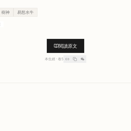
樹神
易怒水牛
護
閱讀原文
本生經
· 卷
5