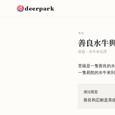
跳到主要內容
deerpark
本生
善良水牛
原題：
水牛本生譚
菩薩是一隻善良的水
一隻易怒的水牛來到
佛法寓意
善良和忍耐是美