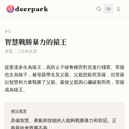
跳到主要內容
deerpark
本生
智慧戰勝暴力的猿王
原題：
三法本生譚
提婆達多生為猿王，為防止子猿奪權而對其進行殘害。菩薩
也生為猿子，被母親帶去見父親。父親想殺死菩薩，但菩薩
以智慧和力量戰勝了父親。最後父親因心臟破裂而死，菩薩
成為猿王。
佛法寓意
具備智慧、勇氣和技能的人能夠戰勝暴力和邪惡。正
義最終會戰勝不義。