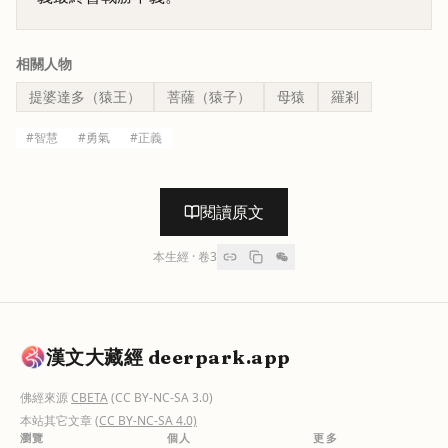
相關人物
提婆達多（猿王）
菩薩（猿子）
母猿
羅剎
#
智慧
#
勇氣
#
正義
閱讀原文
本生經
· 卷
3
漢文大藏經 deerpark.app
佛經來源
CBETA
(CC BY-NC-SA 3.0)
本站其它文章
(CC BY-NC-SA 4.0)
瀏覽
個人
更多