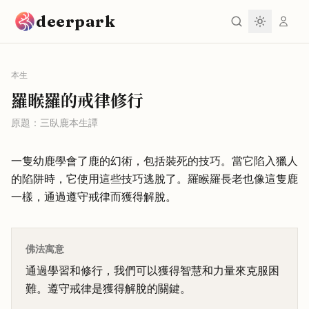
跳到主要內容
deerpark
本生
羅睺羅的戒律修行
原題：
三臥鹿本生譚
一隻幼鹿學會了鹿的幻術，包括裝死的技巧。當它陷入獵人
的陷阱時，它使用這些技巧逃脫了。羅睺羅長老也像這隻鹿
一樣，通過遵守戒律而獲得解脫。
佛法寓意
通過學習和修行，我們可以獲得智慧和力量來克服困
難。遵守戒律是獲得解脫的關鍵。