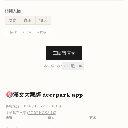
相關人物
幼鹿
鹿王
獵人
#
修行
#
戒律
#
智慧
閱讀原文
本生經
· 卷
2
漢文大藏經 deerpark.app
佛經來源
CBETA
(CC BY-NC-SA 3.0)
本站其它文章
(CC BY-NC-SA 4.0)
瀏覽
個人
更多