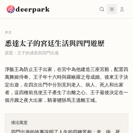
跳到主要內容
deerpark
本生
悉達太子的宮廷生活與四門遊歷
原題：
王子的成長與四門出遊
淨飯王為防止王子出家，在宮中為他建造三座宮殿，配置四
萬舞姬侍奉。王子年十六時與羅睺羅之母成婚。後來王子決
定出遊，在四次出門中分別見到老人、病人、死人和出家
者，這四種前兆使王子產生了出離之心。王子最後決定在一
個月圓之夜大出家，騎著犍陟馬王逃離王城。
佛法寓意
四門出遊的故事說明了人生的四種苦相：老、病、死