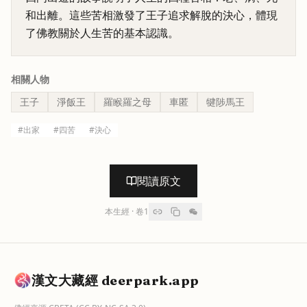
和出離。這些苦相激發了王子追求解脫的決心，體現
了佛教關於人生苦的基本認識。
相關人物
王子
淨飯王
羅睺羅之母
車匿
犍陟馬王
#
出家
#
四苦
#
決心
閱讀原文
本生經
· 卷
1
漢文大藏經 deerpark.app