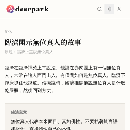
跳到主要內容
deerpark
度化
臨濟開示無位真人的故事
原題：
臨濟上堂說無位真人
臨濟在臨濟禪苑上堂說法。他說在赤肉團上有一個無位真
人，常常在諸人面門出入。有僧問如何是無位真人。臨濟下
禪床抓住他說道。僧擬議時，臨濟推開他說無位真人是什麼
乾屎橛，然後回到方丈。
佛法寓意
無位真人代表本來面目、真如佛性。不要執著於言語
和概念，直接體悟自己的本性。