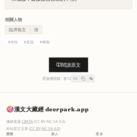
相關人物
臨濟義玄
僧
#
本性
#
直指
#
棒喝
閱讀原文
景德傳燈錄
· 卷
12
漢文大藏經 deerpark.app
佛經來源
CBETA
(CC BY-NC-SA 3.0)
本站其它文章
(CC BY-NC-SA 4.0)
瀏覽
個人
更多