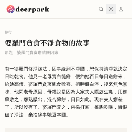
跳到主要內容
deerpark
修行
婆羅門貪食不淨食物的故事
原題：
婆羅門貪食癰膿餅因緣
有一婆羅門修淨潔法，因事緣到不淨國，想保持清淨就決定
只吃乾食。他見一老母賣白髓餅，便約她百日每日送餅來，
給她高價。婆羅門貪著飽食歡喜。初時餅白淨，後來無色無
味。他問老母原因，母親說是因為大家夫人隱處生癰，用麵
蘇敷之，癰熟膿出，混合蘇餅，日日如此。現在夫人癰差
了，所以沒有了。婆羅門聞之，兩捲打頭，椎胸乾嘔，悔恨
破了淨法，棄捨緣事馳還本國。