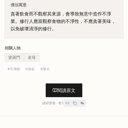
佛法寓意
貪著飲食而不觀察其來源，會導致無意中造作不淨
業。修行人應當觀察食物的不淨性，不應貪著美味，
以免破壞清淨的修行。
相關人物
婆羅門
老母
#
不淨觀
#
貪欲
#
警示
閱讀原文
諸經要集
· 卷
5