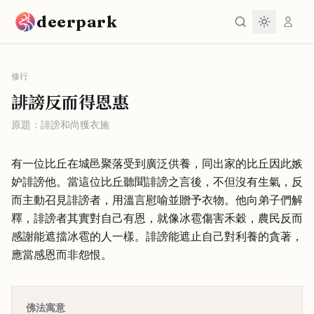
跳到主要內容
deerpark
修行
誹謗反而得恩惠
原題：
誹謗和尚獲衣施
有一位比丘在城邑聚落受到廣泛供養，同出家的比丘因此嫉
妒誹謗他。當這位比丘聽聞誹謗之言後，不但沒有生氣，反
而主動召見誹謗者，用溫言慰喻並贈予衣物。他向弟子們解
釋，誹謗者其實對自己有恩，就像冰雹傷害禾穀，農民反而
感謝能遮擋冰雹的人一樣。誹謗能遮止自己對利養的貪著，
應當感恩而非怨恨。
佛法寓意