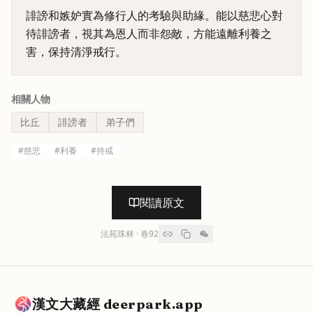
誹謗和嫉妒實為修行人的考驗與助緣。能以慈悲心對
待誹謗者，視其為恩人而非怨敵，方能遠離利養之
害，保持清淨戒行。
相關人物
比丘
誹謗者
弟子們
#
慈悲
#
利養
#
持戒
閱讀原文
法苑珠林
· 卷
92
漢文大藏經 deerpark.app