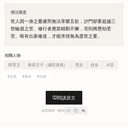
佛法寓意
世人因一身之憂慮而無法享樂五欲，沙門卻要超越三
世輪迴之苦。修行者應當精勤不懈，否則將歷劫受
苦。唯有出家修道，才能求得無為度世之要。
相關人物
阿育王
善容王子（違陀首祇）
梵志
伎女
大臣
#
五欲
#
無常
#
出家
閱讀原文
法苑珠林
· 卷
84