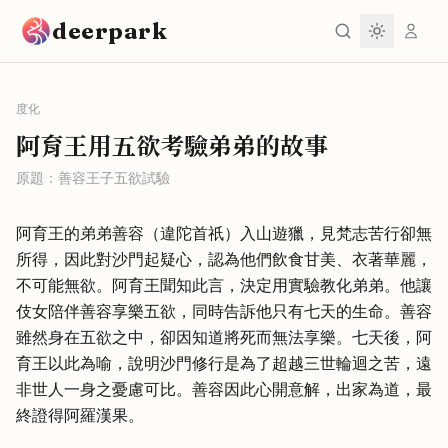
跳到主要內容
deerpark
度化
阿育王用五欲考驗弟弟的故事
原題：
善容王子五欲試驗
阿育王的弟弟善容（違陀首祇）入山遊獵，見梵志苦行卻無
所得，因此對沙門起疑心，認為他們飲食甘美、衣著華麗，
不可能無欲。阿育王聞知此言，決定用實驗教化弟弟。他讓
伎女陪伴善容享樂五欲，同時告訴他只有七天的生命。善容
雖然身在五欲之中，卻因知道將死而無法享樂。七天後，阿
育王以此為喻，說明沙門修行是為了超越三世輪迴之苦，遠
非世人一身之憂慮可比。善容因此心開意解，出家為道，最
終證得阿羅漢果。