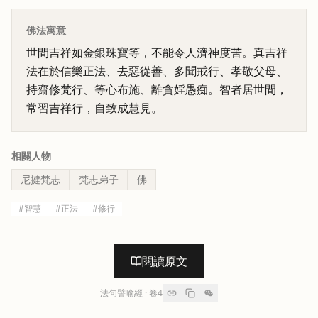
佛法寓意
世間吉祥如金銀珠寶等，不能令人濟神度苦。真吉祥
法在於信樂正法、去惡從善、多聞戒行、孝敬父母、
持齋修梵行、等心布施、離貪婬愚痴。智者居世間，
常習吉祥行，自致成慧見。
相關人物
尼揵梵志
梵志弟子
佛
#
智慧
#
正法
#
修行
閱讀原文
法句譬喻經
· 卷
4