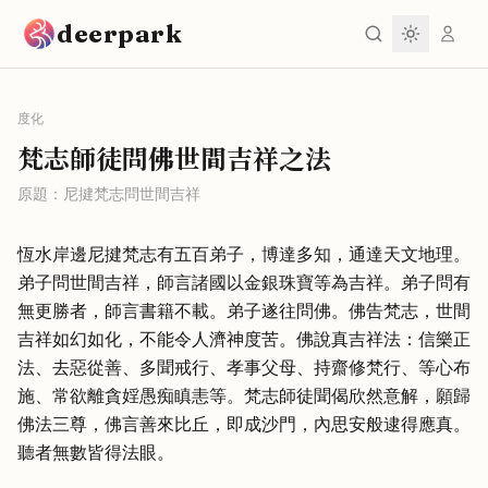
跳到主要內容
deerpark
度化
梵志師徒問佛世間吉祥之法
原題：
尼揵梵志問世間吉祥
恆水岸邊尼揵梵志有五百弟子，博達多知，通達天文地理。
弟子問世間吉祥，師言諸國以金銀珠寶等為吉祥。弟子問有
無更勝者，師言書籍不載。弟子遂往問佛。佛告梵志，世間
吉祥如幻如化，不能令人濟神度苦。佛說真吉祥法：信樂正
法、去惡從善、多聞戒行、孝事父母、持齋修梵行、等心布
施、常欲離貪婬愚痴瞋恚等。梵志師徒聞偈欣然意解，願歸
佛法三尊，佛言善來比丘，即成沙門，內思安般逮得應真。
聽者無數皆得法眼。