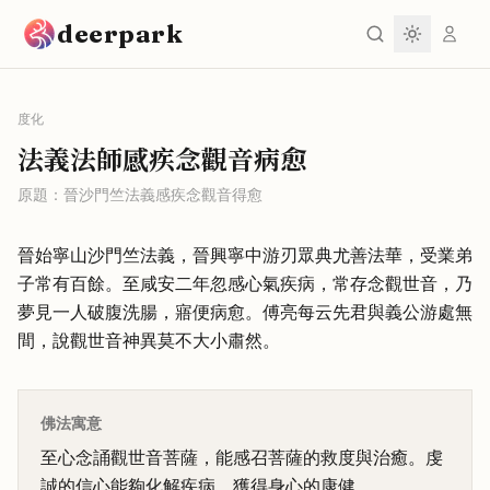
跳到主要內容
deerpark
度化
法義法師感疾念觀音病愈
原題：
晉沙門竺法義感疾念觀音得愈
晉始寧山沙門竺法義，晉興寧中游刃眾典尤善法華，受業弟
子常有百餘。至咸安二年忽感心氣疾病，常存念觀世音，乃
夢見一人破腹洗腸，寤便病愈。傅亮每云先君與義公游處無
間，說觀世音神異莫不大小肅然。
佛法寓意
至心念誦觀世音菩薩，能感召菩薩的救度與治癒。虔
誠的信心能夠化解疾病，獲得身心的康健。