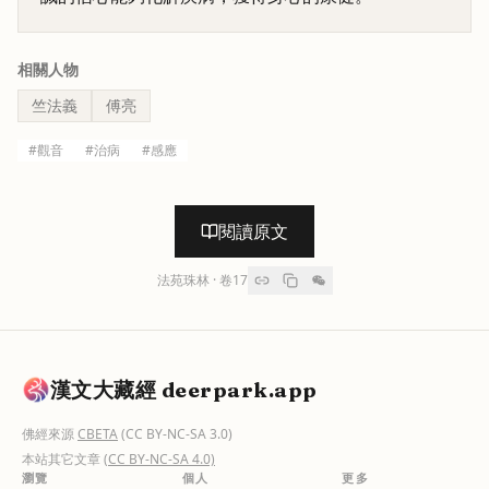
相關人物
竺法義
傅亮
#
觀音
#
治病
#
感應
閱讀原文
法苑珠林
· 卷
17
漢文大藏經 deerpark.app
佛經來源
CBETA
(CC BY-NC-SA 3.0)
本站其它文章
(CC BY-NC-SA 4.0)
瀏覽
個人
更多