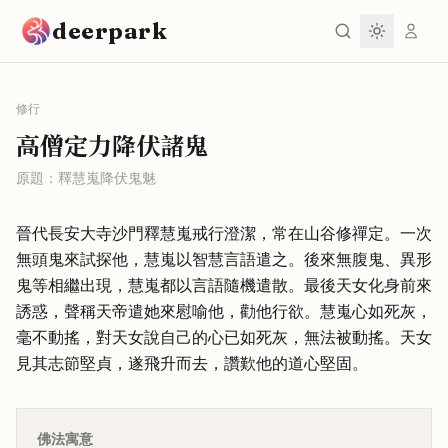
跳到主要內容
deerpark
修行
高僧定力降伏諸鬼
原題：
釋慧嵬降伏鬼魅
晉代長安大寺沙門釋慧嵬戒行澄潔，常在山谷修禪定。一次
無頭鬼來試探他，慧嵬以智慧言語遣之。後來無腹鬼、異形
鬼等相繼出現，慧嵬都以言語隨機遣散。最後天女化身前來
誘惑，聲稱天帝遣她來慰喻他，勸他行欲。慧嵬心如死灰，
毫不動搖，對天女說自己的心已如死灰，無法被動搖。天女
見其志節堅貞，遂飛升而去，讚歎他的道心堅固。
佛法寓意