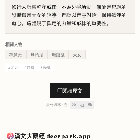
修行人應當堅守戒律，不為外境所動。無論是鬼魅的
恐嚇還是天女的誘惑，都應以定慧對治，保持清淨的
道心。這體現了禪定的力量和戒律的重要性。
相關人物
釋慧嵬
無頭鬼
無腹鬼
天女
#
定力
#
持戒
#
降魔
閱讀原文
法苑珠林
· 卷
5
漢文大藏經 deerpark.app