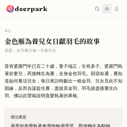
跳到主要內容
deerpark
本生
金色雁為養兒女日獻羽毛的故事
原題：
金羽雁日施一毛養兒女
昔有婆羅門年已百二十歲，妻子端正，生有多子。婆羅門執
著於妻兒，死後轉生為雁，全身金色羽毛。因宿命通，雁知
道如何養活兒女，每日來訪時獻出一根金羽。兒女見此不知
因緣，反而合謀捉住雁，盡拔其金羽。羽毛拔盡後重生白
羽。佛以此譬喻說明貪愛執著的果報。
佛法寓意
過度的貪愛執著會導致輪迴受苦。即使轉生為動物，