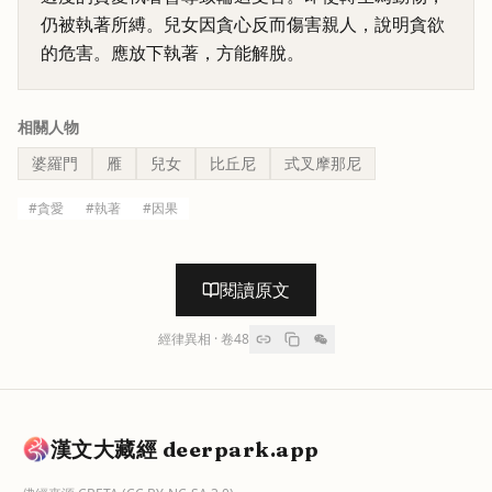
仍被執著所縛。兒女因貪心反而傷害親人，說明貪欲
的危害。應放下執著，方能解脫。
相關人物
婆羅門
雁
兒女
比丘尼
式叉摩那尼
#
貪愛
#
執著
#
因果
閱讀原文
經律異相
· 卷
48
漢文大藏經 deerpark.app