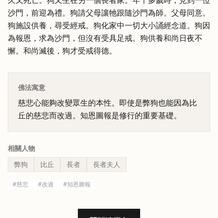
久又死亡。狗又生在另一個長者家。年十多歲時，見到一位
沙門，前迎為禮。狗請父母讓牠跟隨沙門為師。父母同意。
狗施設供養，尋受經戒。狗化家中一切大小誦經念道。狗因
為報恩，求為沙門，但沒有受具足戒。狗供養和尚日夜不
懈。和尚滅後，狗才受戒得德。
佛法寓意
慈悲心能夠改變眾生的本性。即使是弊狗也能因為比
丘的慈悲而改過。知恩圖報是修行的重要基礎。
相關人物
弊狗
比丘
長者
長者夫人
#
慈悲
#
改過
#
知恩圖報