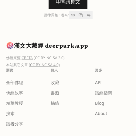
閱讀原文
經律異相
· 卷
47
漢文大藏經 deerpark.app
佛經來源
CBETA
(CC BY-NC-SA 3.0)
本站其它文章
(CC BY-NC-SA 4.0)
瀏覽
個人
更多
全部佛經
收藏
API
佛經故事
書籤
讀經指南
精華教授
摘錄
Blog
搜索
About
讀者分享