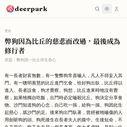
跳到主要內容
deerpark
度化
弊狗因為比丘的慈悲而改過，最後成為
修行者
原題：
弊狗因一比丘得生善心
有一長者財富無數，有一隻弊狗常喜嚙人，凡人不得妄入其
門。有一聰明善慧的比丘進門乞食，恰好狗出臥，比丘得以
進入。長者設食，狗才覺察。狗想，比丘進來時牠沒有覺
察，如果牠獨自吃飯，出門時必定嚙殺比丘。狗決定分享食
物。沙門知道狗的心念，自己吃一揣，給狗一揣。狗因此生
起慈心，舐沙門的足。後來狗出門臥著，曾經被牠嚙傷的人
用劍斫狗的頭。狗死後生在長者夫人的腹中。生後短命，不