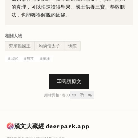
的真理，可以快速證得聖果。國王供養三寶、恭敬聽
法，也能獲得解脫的因緣。
相關人物
梵摩難國王
均隣儒太子
佛陀
#
出家
#
無常
#
羅漢
閱讀原文
經律異相
· 卷
33
漢文大藏經 deerpark.app