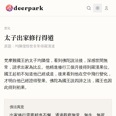
跳到主要內容
deerpark
度化
太子出家修行得道
原題：
均隣儒悟世非常得羅漢道
梵摩難國王的太子均隣儒，看到佛陀說法後，深感世間無
常，請求出家為比丘。他精進修行三個月後得到羅漢果位。
國王起初不知道他已經成道，後來看到他在空中飛行變化，
才明白他已經證得聖果。佛陀為國王說四諦之法，國王也因
此得到初果。
佛法寓意
出家修行需要精進不懈，通過觀察無常、無生、無死