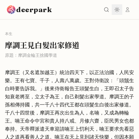
跳到主要內容
deerpark
本生
摩調王見白髮出家修道
原題：
摩調金輪王捨國學道
摩調王（又名遮加越王）統治四天下，以正法治國，人民安
樂。王有七寶、千子，人壽八萬歲。王對侍衛說：「頭鬚生
白時要告訴我。」後來侍衛報告王頭髮生白，王即召太子告
知衰老將至，立太子為王，自己剃髮出家學道。摩調王的子
孫相傳持國，共一千八十四代王都在頭髮生白後出家修道。
千八十四世後，摩調王再次出生為人，名喃，又成為轉輪
王。喃王命令中宮和貴人持八戒、月修六齋，臣民男女也都
奉持。天帝釋派遣天車迎請喃王上忉利天，喃王要求先看惡
人之道再看善人之道。喃王在天上見到諸天快樂，但因本願