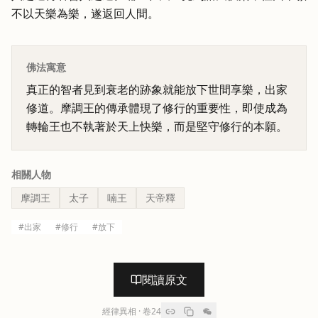
不以天樂為樂，遂返回人間。
佛法寓意
真正的智者見到衰老的跡象就能放下世間享樂，出家
修道。摩調王的傳承體現了修行的重要性，即使成為
轉輪王也不執著於天上快樂，而是堅守修行的本願。
相關人物
摩調王
太子
喃王
天帝釋
#
出家
#
修行
#
放下
閱讀原文
經律異相
· 卷
24