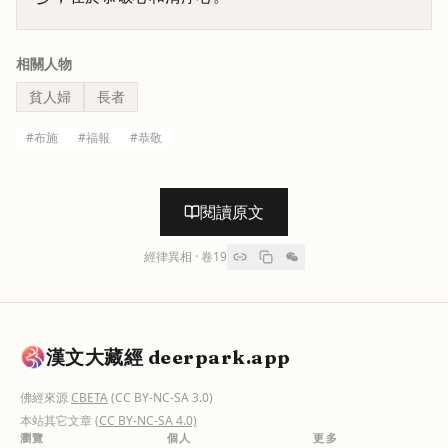
相關人物
貧人婦
長者
#
布施
#
福報
#
恭敬
閱讀原文
經律異相
· 卷
19
漢文大藏經 deerpark.app
佛經來源
CBETA
(CC BY-NC-SA 3.0)
本站其它文章
(CC BY-NC-SA 4.0)
瀏覽
個人
更多