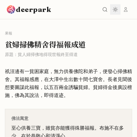
跳到主要內容
deerpark
果報
貧婦掃佛精舍得福報成道
原題：
貧人婦掃佛地得現世報終至得道
祇洹邊有一貧困家庭，無力供養佛陀和弟子，便發心掃佛精
舍。其福報感應，在大澤中生出數十間七寶舍。長者見聞後
想要圖謀此福報，以五百兩金誘騙貧婦。貧婦得金後廣設檀
施，佛為其說法，即得道迹。
佛法寓意
至心供養三寶，雖貧亦能獲得殊勝福報。布施不在多
少，在於恭敬心和清淨心。