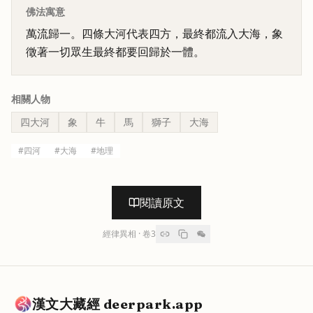
佛法寓意
萬流歸一。四條大河代表四方，最終都流入大海，象
徵著一切眾生最終都要回歸於一體。
相關人物
四大河
象
牛
馬
獅子
大海
#
四河
#
大海
#
地理
閱讀原文
經律異相
· 卷
3
漢文大藏經 deerpark.app