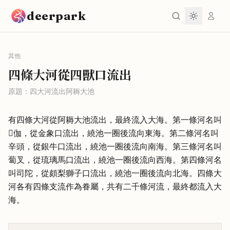
跳到主要內容
deerpark
其他
四條大河從四獸口流出
原題：
四大河流出阿耨大池
有四條大河從阿耨大池流出，最終流入大海。第一條河名叫
𠷐伽，從金象口流出，繞池一圈後流向東海。第二條河名叫
辛頭，從銀牛口流出，繞池一圈後流向南海。第三條河名叫
蔔叉，從琉璃馬口流出，繞池一圈後流向西海。第四條河名
叫司陀，從頗梨獅子口流出，繞池一圈後流向北海。四條大
河各有四條支流作為眷屬，共有二千條河流，最終都流入大
海。