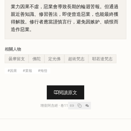
業力因果不虛，惡業會導致長期的輪迴苦報。但通過
親近善知識、修習善法，即使曾造惡業，也能最終獲
得解脫。修行者應當謹慎言行，避免因嫉妒、瞋恨而
造作惡業。
相關人物
曇摩留支
佛陀
定光佛
超術梵志
耶若達梵志
#
因果
#
業報
#
悔悟
閱讀原文
增壹阿含經
· 卷
11