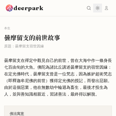
跳到主要內容
deerpark
本生
曇摩留支的前世故事
原題：
曇摩留支宿世因緣
曇摩留支在禪定中觀見自己的前世，曾在大海中作一條身長
七百由旬的大魚。佛陀為諸比丘講述曇摩留支的宿世因緣：
在定光佛時代，曇摩留支曾是一位梵志，因為嫉妒超術梵志
（即釋迦牟尼佛的前世）獲得定光佛的授記，而發出惡願。
由於這個惡業，他在無數劫中輪迴為畜生，最後才投生為
人，並與善知識相親近，習諸善法，最終得以解脫。
佛法寓意