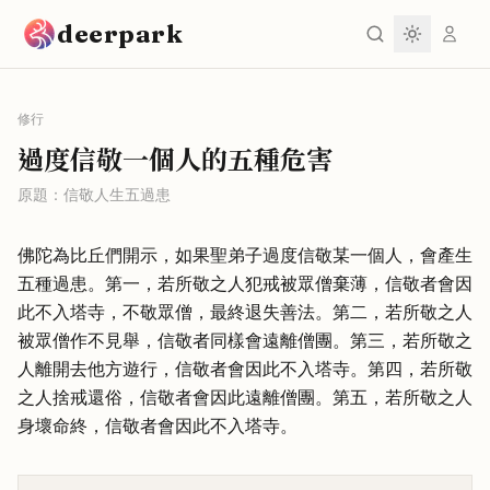
跳到主要內容
deerpark
修行
過度信敬一個人的五種危害
原題：
信敬人生五過患
佛陀為比丘們開示，如果聖弟子過度信敬某一個人，會產生
五種過患。第一，若所敬之人犯戒被眾僧棄薄，信敬者會因
此不入塔寺，不敬眾僧，最終退失善法。第二，若所敬之人
被眾僧作不見舉，信敬者同樣會遠離僧團。第三，若所敬之
人離開去他方遊行，信敬者會因此不入塔寺。第四，若所敬
之人捨戒還俗，信敬者會因此遠離僧團。第五，若所敬之人
身壞命終，信敬者會因此不入塔寺。