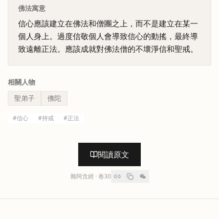
佛法寓意
信心應該建立在佛法和僧團之上，而不是建立在某一
個人身上。過度信敬個人會導致信心的動搖，最終導
致遠離正法。應該成就對佛法僧的不壞淨信和聖戒。
相關人物
聖弟子
佛陀
#
信心
#
持戒
#
正法
閱讀原文
雜阿含經
· 卷
30