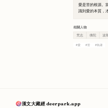
愛是苦的根源。
識到愛的本質，
相關人物
梵志
佛陀
波
#
愛
#
苦
#
執著
漢文大藏經 deerpark.app