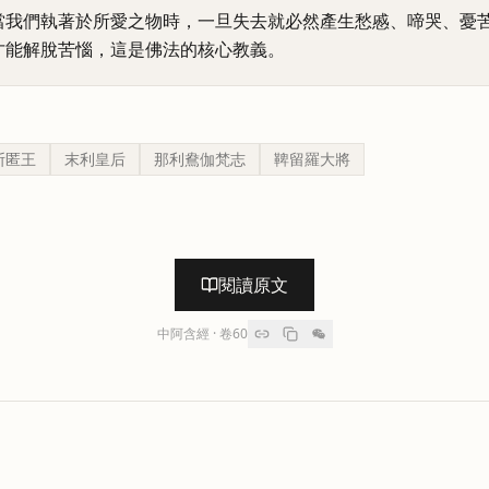
當我們執著於所愛之物時，一旦失去就必然產生愁慼、啼哭、憂
才能解脫苦惱，這是佛法的核心教義。
斯匿王
末利皇后
那利鴦伽梵志
鞞留羅大將
閱讀原文
中阿含經
· 卷
60