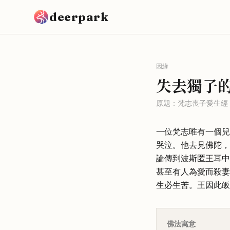
跳到主要內容
deerpark
因緣
失去獨子
原題：
梵志喪子愛生經
一位梵志唯有一個兒
哭泣。他去見佛陀，
論傳到波斯匿王耳中
甚至有人為愛而殺妻
生必生苦。王因此皈
佛法寓意