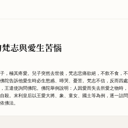
的梵志與愛生苦惱
子，極其疼愛。兒子突然去世後，梵志悲痛欲絕，不飲不食，不
佛陀告訴他愛生時必生愁慼、啼哭、憂苦。梵志不信，反而四處
，王遣使詢問佛陀。佛陀舉例說明：人因愛而失去所愛之物時，
自殺。末利皇后以王愛大將、象、童女、國土等為例，逐一詰問
依佛法。