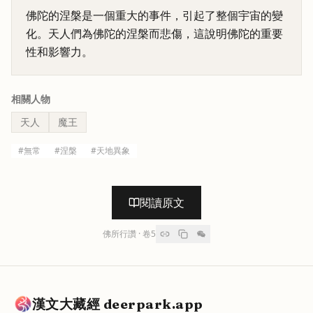
佛陀的涅槃是一個重大的事件，引起了整個宇宙的變
化。天人們為佛陀的涅槃而悲傷，這說明佛陀的重要
性和影響力。
相關人物
天人
魔王
#
無常
#
涅槃
#
天地異象
閱讀原文
佛所行讚
· 卷
5
漢文大藏經 deerpark.app