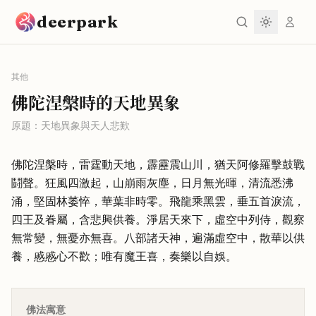
跳到主要內容
deerpark
其他
佛陀涅槃時的天地異象
原題：
天地異象與天人悲歎
佛陀涅槃時，雷霆動天地，霹靂震山川，猶天阿修羅擊鼓戰
鬪聲。狂風四激起，山崩雨灰塵，日月無光暉，清流悉沸
涌，堅固林萎悴，華葉非時零。飛龍乘黑雲，垂五首淚流，
四王及眷屬，含悲興供養。淨居天來下，虛空中列侍，觀察
無常變，無憂亦無喜。八部諸天神，遍滿虛空中，散華以供
養，慼慼心不歡；唯有魔王喜，奏樂以自娛。
佛法寓意