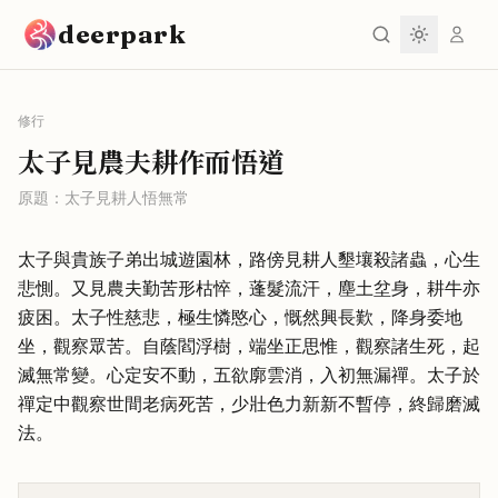
跳到主要內容
deerpark
修行
太子見農夫耕作而悟道
原題：
太子見耕人悟無常
太子與貴族子弟出城遊園林，路傍見耕人墾壤殺諸蟲，心生
悲惻。又見農夫勤苦形枯悴，蓬髮流汗，塵土坌身，耕牛亦
疲困。太子性慈悲，極生憐愍心，慨然興長歎，降身委地
坐，觀察眾苦。自蔭閻浮樹，端坐正思惟，觀察諸生死，起
滅無常變。心定安不動，五欲廓雲消，入初無漏禪。太子於
禪定中觀察世間老病死苦，少壯色力新新不暫停，終歸磨滅
法。