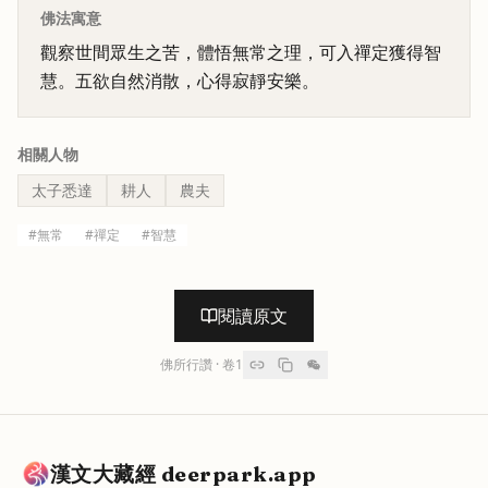
佛法寓意
觀察世間眾生之苦，體悟無常之理，可入禪定獲得智
慧。五欲自然消散，心得寂靜安樂。
相關人物
太子悉達
耕人
農夫
#
無常
#
禪定
#
智慧
閱讀原文
佛所行讚
· 卷
1
漢文大藏經 deerpark.app