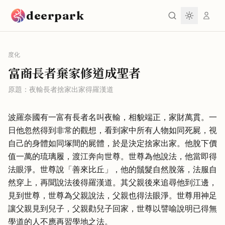
跳到主要內容
deerpark
度化
富商長者棄家修道成聖者
原題：
夜輸長者捨家出家得羅漢道
波羅奈國有一富有長者名叫夜輸，相貌端正，家財萬貫。一
日他忽然得到非常的觀想，看到家中所有人物如同死屍，視
自己的身體如同塚間的屍體，於是決定捨家出家。他脫下價
值一萬的琉璃履，渡江奔向世尊。世尊為他說法，他當即得
法眼淨。世尊說「善來比丘」，他的鬚髮自然脫落，法服自
然穿上，再聞說法後得羅漢道。其父親後來追尋他到江邊，
見到世尊，世尊為父親說法，父親也得法眼淨。世尊用神足
讓父親見到兒子，父親勸兒子回家，世尊以譬喻說明已得無
學道的人不應再習學地之法。