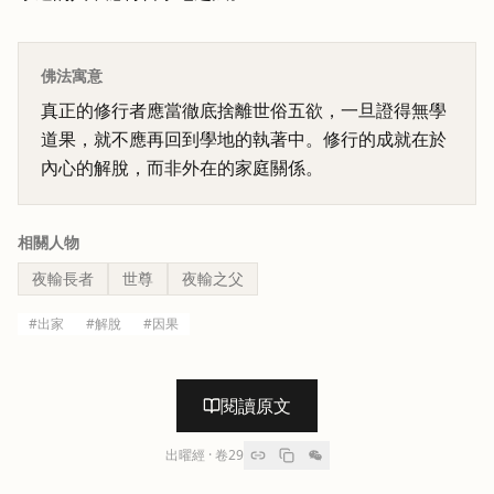
佛法寓意
真正的修行者應當徹底捨離世俗五欲，一旦證得無學
道果，就不應再回到學地的執著中。修行的成就在於
內心的解脫，而非外在的家庭關係。
相關人物
夜輸長者
世尊
夜輸之父
#
出家
#
解脫
#
因果
閱讀原文
出曜經
· 卷
29