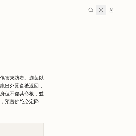
傷害來訪者。迦葉以
龍出外覓食後返回，
身但不傷其命根，並
，預言佛陀必定降