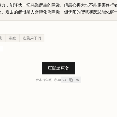
通力，能降伏一切惡業所生的障礙。瞋恚心再大也不能傷害修行
心。過去的怨恨業力會轉化為障礙，但佛陀的智慧和慈悲能化解
葉
毒龍
迦葉弟子們
力
閱讀原文
佛本行集經
· 卷
40