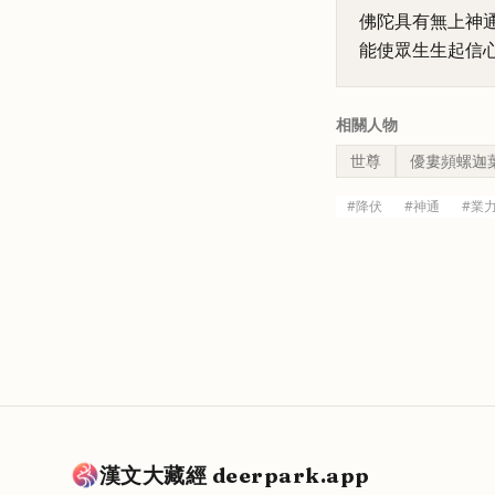
佛陀具有無上神
能使眾生生起信
相關人物
世尊
優婁頻螺迦
#
降伏
#
神通
#
業
漢文大藏經 deerpark.app