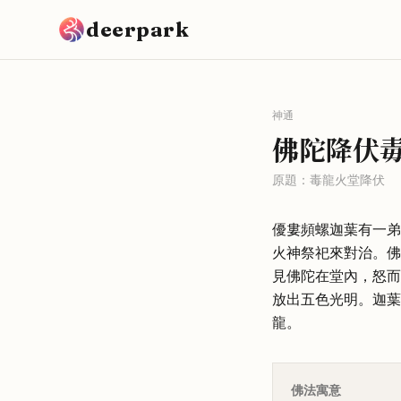
跳到主要內容
deerpark
神通
佛陀降伏
原題：
毒龍火堂降伏
優婁頻螺迦葉有一弟
火神祭祀來對治。佛
見佛陀在堂內，怒而
放出五色光明。迦葉
龍。
佛法寓意