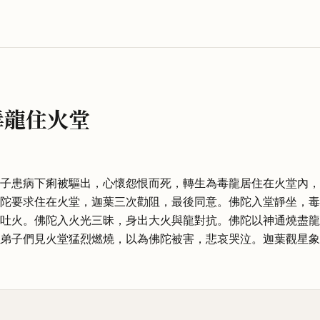
毒龍住火堂
子患病下痢被驅出，心懷怨恨而死，轉生為毒龍居住在火堂內，
陀要求住在火堂，迦葉三次勸阻，最後同意。佛陀入堂靜坐，毒
吐火。佛陀入火光三昧，身出大火與龍對抗。佛陀以神通燒盡龍
弟子們見火堂猛烈燃燒，以為佛陀被害，悲哀哭泣。迦葉觀星象