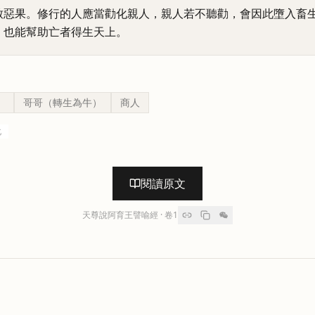
致惡果。修行的人應當勸化親人，親人若不聽勸，會因此墮入畜
，也能幫助亡者得生天上。
）
哥哥（轉生為牛）
商人
化
閱讀原文
天尊說阿育王譬喻經
· 卷
1