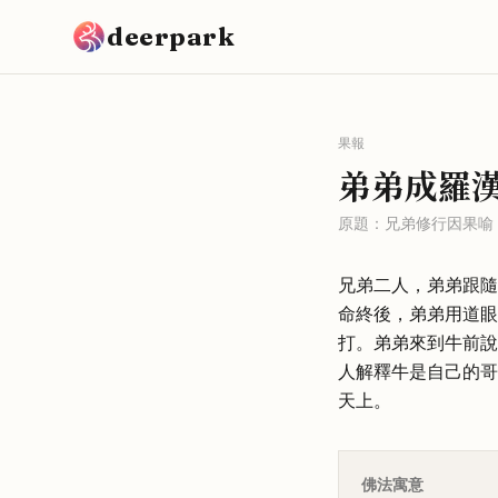
跳到主要內容
deerpark
果報
弟弟成羅
原題：
兄弟修行因果喻
兄弟二人，弟弟跟隨
命終後，弟弟用道眼
打。弟弟來到牛前說
人解釋牛是自己的哥
天上。
佛法寓意