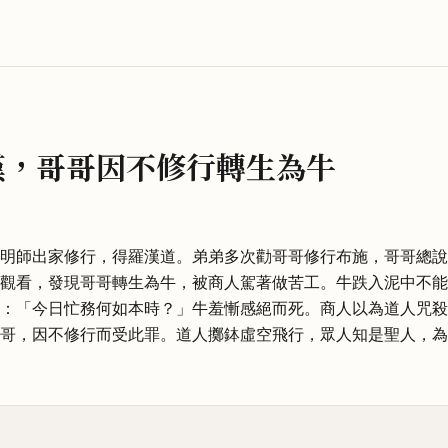
漢，哥哥因不修行轉生為牛
明師出家修行，得羅漢道。弟弟多次勸哥哥修行布施，哥哥總說
觀看，發現哥哥轉生為牛，被商人駕著做苦工。牛跌入泥中不能
：「今日忙務何如本時？」牛羞慚感絕而死。商人以為道人咒殺
哥，因不修行而受此罪。道人擲鉢虛空飛行，眾人知是聖人，為