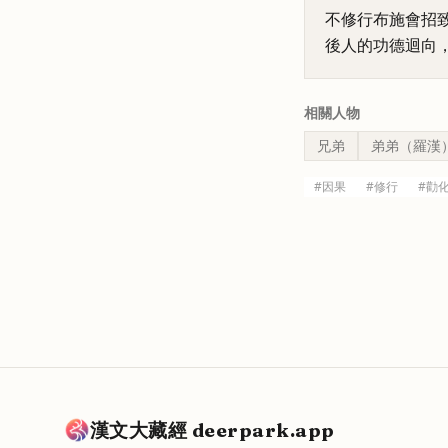
不修行布施會招
後人的功德迴向
相關人物
兄弟
弟弟（羅漢
#
因果
#
修行
#
勸
漢文大藏經 deerpark.app