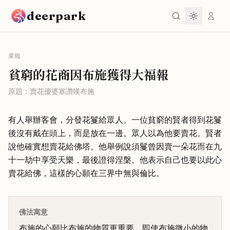
跳到主要內容
deerpark
果報
貧窮的花商因布施獲得大福報
原題：
賣花優婆塞讚嘆布施
有人舉辦客會，分發花鬘給眾人。一位貧窮的賢者得到花鬘
後沒有戴在頭上，而是放在一邊。眾人以為他要賣花。賢者
說他確實想賣花給佛塔。他舉例說須鬘曾因賣一朵花而在九
十一劫中享受天樂，最後證得涅槃。他表示自己也要以此心
賣花給佛，這樣的心願在三界中無與倫比。
佛法寓意
布施的心願比布施的物質更重要。即使布施微小的物