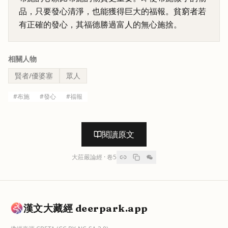
品，只要發心清淨，也能獲得巨大的福報。貧窮者若
有正確的發心，其福德勝過富人的無心施捨。
相關人物
賢者/優婆塞
眾人
#
布施
#
發心
#
福報
閱讀原文
大莊嚴論經
· 卷
5
漢文大藏經 deerpark.app