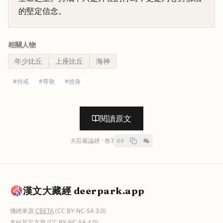
的堅定信念。
相關人物
年少比丘
上座比丘
海神
#
持戒
#
尊敬
#
捨身
閱讀原文
大莊嚴論經
· 卷
3
漢文大藏經 deerpark.app
佛經來源
CBETA
(CC BY-NC-SA 3.0)
本站其它文章
(CC BY-NC-SA 4.0)