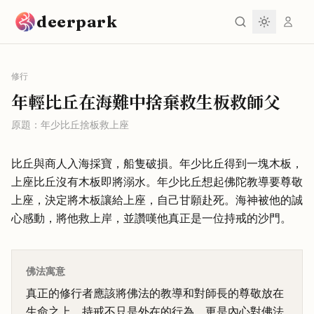
跳到主要內容
deerpark
修行
年輕比丘在海難中捨棄救生板救師父
原題：
年少比丘捨板救上座
比丘與商人入海採寶，船隻破損。年少比丘得到一塊木板，
上座比丘沒有木板即將溺水。年少比丘想起佛陀教導要尊敬
上座，決定將木板讓給上座，自己甘願赴死。海神被他的誠
心感動，將他救上岸，並讚嘆他真正是一位持戒的沙門。
佛法寓意
真正的修行者應該將佛法的教導和對師長的尊敬放在
生命之上。持戒不只是外在的行為，更是內心對佛法