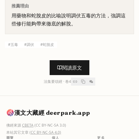
推薦理由
用藥物和蛇脫皮的比喻說明調伏五毒的方法，強調這
些修行能夠帶來徹底的解脫。
#
五毒
#
調伏
#
蛇脫皮
閱讀原文
法集要頌經
· 卷
4
漢文大藏經 deerpark.app
佛經來源
CBETA
(CC BY-NC-SA 3.0)
本站其它文章
(CC BY-NC-SA 4.0)
瀏覽
個人
更多