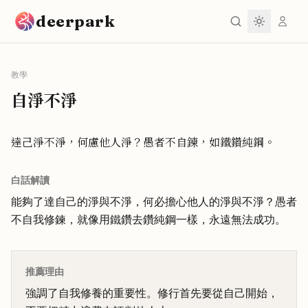
跳到主要內容
deerpark
教學
自淨不淨
達己淨不淨，何慮他人淨？愚者不自鍊，如鐵鑽純鋼。
白話解讀
能夠了達自己的淨與不淨，何必擔心他人的淨與不淨？愚者
不自我修鍊，就像用鐵鑽去鑽純鋼一樣，永遠無法成功。
推薦理由
強調了自我修養的重要性。修行首先要從自己開始，