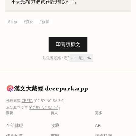
不要把精力浪費在評判他人上。
#
自修
#
淨化
#
修養
閱讀原文
法集要頌經
· 卷
3
漢文大藏經 deerpark.app
佛經來源
CBETA
(CC BY-NC-SA 3.0)
本站其它文章
(CC BY-NC-SA 4.0)
瀏覽
個人
更多
全部佛經
收藏
API
佛經故事
書籤
讀經指南