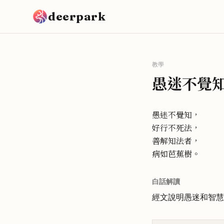
跳到主要內容
deerpark
教學
愚迷不覺
愚迷不覺知，
好行不死法，
善解知法者，
病如芭蕉樹。
白話解讀
經文說明愚迷和智慧