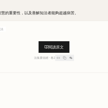
智慧的重要性，以及善解知法者能夠超越病苦。
死法
閱讀原文
法集要頌經
· 卷
2