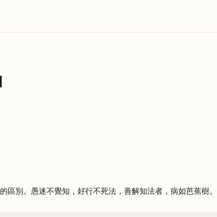
知
的區別。愚迷不覺知，好行不死法，善解知法者，病如芭蕉樹。