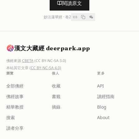
閱讀原文
妙法蓮華經
· 卷
2
漢文大藏經 deerpark.app
佛經來源
CBETA
(CC BY-NC-SA 3.0)
本站其它文章
(CC BY-NC-SA 4.0)
瀏覽
個人
更多
全部佛經
收藏
API
佛經故事
書籤
讀經指南
精華教授
摘錄
Blog
搜索
About
讀者分享