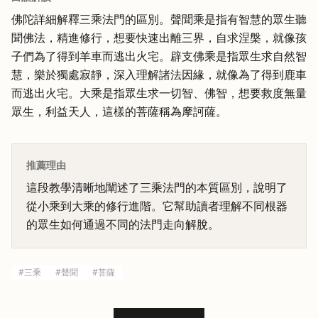
佛陀詳細解釋三乘法門的區別。聲聞乘是指有智慧的眾生聽
聞佛法，精進修行，想要快速出離三界，自求涅槃，就像孩
子們為了得到羊車而逃出火宅。辟支佛乘是指眾生求自然智
慧，樂於獨處寂靜，深入理解諸法因緣，就像為了得到鹿車
而逃出火宅。大乘是指眾生求一切智、佛智，想要救度無量
眾生，利益天人，這樣的菩薩稱為摩訶薩。
推薦理由
這段教學清晰地闡述了三乘法門的本質區別，說明了
從小乘到大乘的修行進階。它幫助讀者理解不同根器
的眾生如何通過不同的法門走向解脫。
#
三乘
#
聲聞
#
菩薩