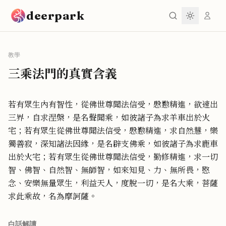
跳到主要內容
deerpark
教學
三乘法門的真實含義
若有眾生內有智性，從佛世尊聞法信受，慇懃精進，欲速出
三界，自求涅槃，是名聲聞乘，如彼諸子為求羊車出於火
宅；若有眾生從佛世尊聞法信受，慇懃精進，求自然慧，樂
獨善寂，深知諸法因緣，是名辟支佛乘，如彼諸子為求鹿車
出於火宅；若有眾生從佛世尊聞法信受，勤修精進，求一切
智、佛智、自然智、無師智，如來知見、力、無所畏，愍
念、安樂無量眾生，利益天人，度脫一切，是名大乘，菩薩
求此乘故，名為摩訶薩。
白話解讀