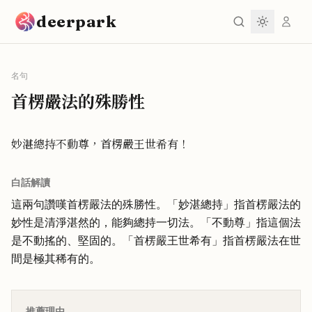
跳到主要內容
deerpark
名句
首楞嚴法的殊勝性
妙湛總持不動尊，首楞嚴王世希有！
白話解讀
這兩句讚嘆首楞嚴法的殊勝性。「妙湛總持」指首楞嚴法的
妙性是清淨湛然的，能夠總持一切法。「不動尊」指這個法
是不動搖的、堅固的。「首楞嚴王世希有」指首楞嚴法在世
間是極其稀有的。
推薦理由