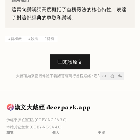
這兩句讚嘆詞高度概括了首楞嚴法的核心特性，表達
了對這部經典的尊敬和讚嘆。
#
首楞嚴
#
妙法
#
稀有
閱讀原文
大佛頂如來密因修證了義諸菩薩萬行首楞嚴經
· 卷
3
漢文大藏經 deerpark.app
佛經來源
CBETA
(CC BY-NC-SA 3.0)
本站其它文章
(CC BY-NC-SA 4.0)
瀏覽
個人
更多