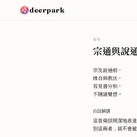
跳到主要內容
deerpark
名句
宗通與說
宗及說通相，
緣自與教法，
若見善分別，
不隨諸覺想。
白話解讀
這首偈頌簡潔地表達
別這兩者，就不會被