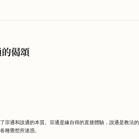
通的偈頌
了宗通和說通的本質。宗通是緣自得的直接體驗，說通是教法的
各種覺想所迷惑。