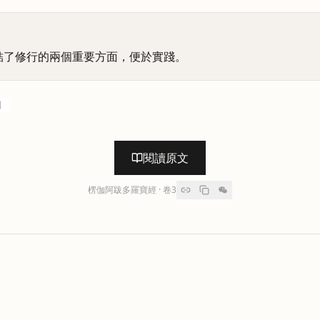
結了修行的兩個重要方面，便於實踐。
別
閱讀原文
楞伽阿跋多羅寶經
· 卷
3