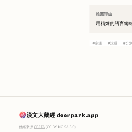
推薦理由
用精煉的語言總
#
宗通
#
說通
#
分
漢文大藏經 deerpark.app
佛經來源
CBETA
(CC BY-NC-SA 3.0)