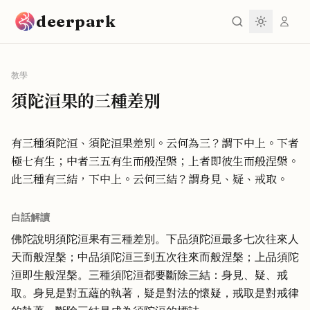
跳到主要內容
deerpark
教學
須陀洹果的三種差別
有三種須陀洹、須陀洹果差別。云何為三？謂下中上。下者
極七有生；中者三五有生而般涅槃；上者即彼生而般涅槃。
此三種有三結，下中上。云何三結？謂身見、疑、戒取。
白話解讀
佛陀說明須陀洹果有三種差別。下品須陀洹最多七次往來人
天而般涅槃；中品須陀洹三到五次往來而般涅槃；上品須陀
洹即生般涅槃。三種須陀洹都要斷除三結：身見、疑、戒
取。身見是對五蘊的執著，疑是對法的懷疑，戒取是對戒律