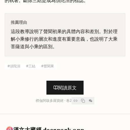
的執著。斷除三結是成為須陀洹的標誌。
推薦理由
這段教導說明了聲聞初果的具體內容和差別。對於理
解小乘修行的層次和進度有重要意義，也說明了大乘
菩薩道與小乘的區別。
#
須陀洹
#
三結
#
聲聞果
閱讀原文
楞伽阿跋多羅寶經
· 卷
2
漢文大藏經 deerpark.app