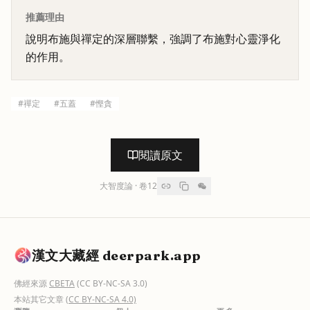
推薦理由
說明布施與禪定的深層聯繫，強調了布施對心靈淨化
的作用。
#
禪定
#
五蓋
#
慳貪
閱讀原文
大智度論
· 卷
12
漢文大藏經 deerpark.app
佛經來源
CBETA
(CC BY-NC-SA 3.0)
本站其它文章
(CC BY-NC-SA 4.0)