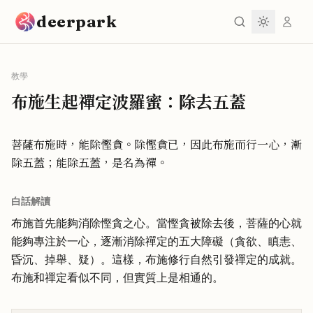
跳到主要內容
deerpark
教學
布施生起禪定波羅蜜：除去五蓋
菩薩布施時，能除慳貪。除慳貪已，因此布施而行一心，漸
除五蓋；能除五蓋，是名為禪。
白話解讀
布施首先能夠消除慳貪之心。當慳貪被除去後，菩薩的心就
能夠專注於一心，逐漸消除禪定的五大障礙（貪欲、瞋恚、
昏沉、掉舉、疑）。這樣，布施修行自然引發禪定的成就。
布施和禪定看似不同，但實質上是相通的。