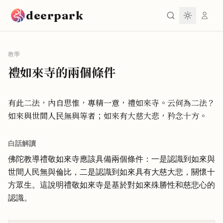
跳到主要內容
deerpark
教學
禮如來寺的兩個條件
有此二法，內自思惟，專精一意，禮如來寺。云何為二法？
如來與世間人民無與等者；如來有大慈大悲，矜念十方。
白話解讀
佛陀教導禮敬如來寺應該具備兩個條件：一是認識到如來與
世間人民無與倫比，二是認識到如來具有大慈大悲，關懷十
方眾生。這說明禮敬如來寺是基於對如來殊勝性和慈悲心的
認識。