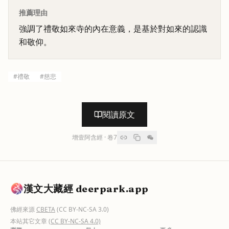
推薦理由
強調了禮敬如來寺的內在意義，是基於對如來的認識
和敬仰。
#
禮敬
#
慈悲
閱讀原文
增壹阿含經
· 卷
7
漢文大藏經 deerpark.app
佛經來源
CBETA
(CC BY-NC-SA 3.0)
本站其它文章
(CC BY-NC-SA 4.0)