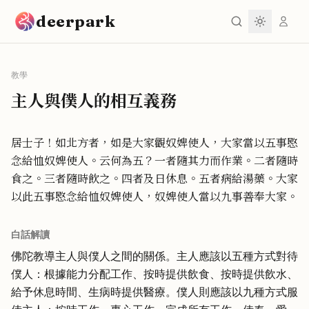
跳到主要內容
deerpark
教學
主人與僕人的相互義務
居士子！如北方者，如是大家觀奴婢使人，大家當以五事愍
念給恤奴婢使人。云何為五？一者隨其力而作業。二者隨時
食之。三者隨時飲之。四者及日休息。五者病給湯藥。大家
以此五事愍念給恤奴婢使人，奴婢使人當以九事善奉大家。
白話解讀
佛陀教導主人與僕人之間的關係。主人應該以五種方式對待
僕人：根據能力分配工作、按時提供飲食、按時提供飲水、
給予休息時間、生病時提供醫療。僕人則應該以九種方式服