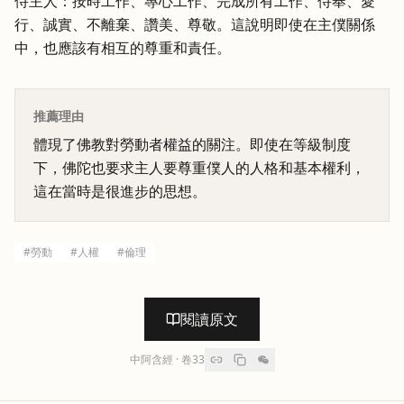
侍主人：按時工作、專心工作、完成所有工作、侍奉、愛
行、誠實、不離棄、讚美、尊敬。這說明即使在主僕關係
中，也應該有相互的尊重和責任。
推薦理由
體現了佛教對勞動者權益的關注。即使在等級制度
下，佛陀也要求主人要尊重僕人的人格和基本權利，
這在當時是很進步的思想。
#
勞動
#
人權
#
倫理
閱讀原文
中阿含經
· 卷
33