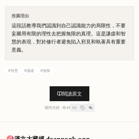
推薦理由
這段話教導我們認識到自己認識能力的局限性，不要
妄圖用有限的理性去把握無限的真理。這是謙虛和智
慧的表現，對於修行者避免陷入邪見和執著具有重要
意義。
#
智慧
#
謙虛
#
無限
閱讀原文
雜阿含經
· 卷
44
漢文大藏經 deerpark.app