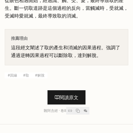
從眼色相遇開始，經過識、觸、受、愛，最終導致取的產
生。斷一切取道跡是這個過程的反向，當觸滅時，受就滅，
受滅時愛就滅，最終導致取的消滅。
推薦理由
這段經文闡述了取的產生和消滅的因果過程。強調了
通過逆轉因果過程可以斷除取，達到解脫。
#
因緣
#
取
#
解脫
閱讀原文
雜阿含經
· 卷
8