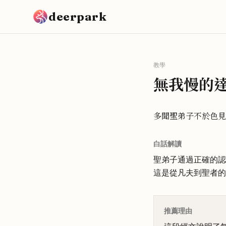
跳到主要內容
deerpark
教學
無我慢的
多聞聖弟子不於色見
白話解讀
聖弟子通過正確的認
這是從凡夫到聖者的
推薦理由