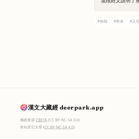
這段經文說明了
#
無我
#
聖者
#
正
漢文大藏經 deerpark.app
佛經來源
CBETA
(CC BY-NC-SA 3.0)
本站其它文章
(CC BY-NC-SA 4.0)