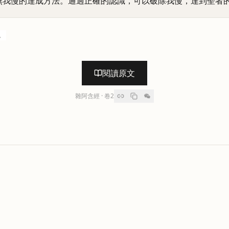
無我慢的達成方法。通過正確的認識，可以破除我慢，達到聖者
見
閱讀原文
雜阿含經
· 卷
2