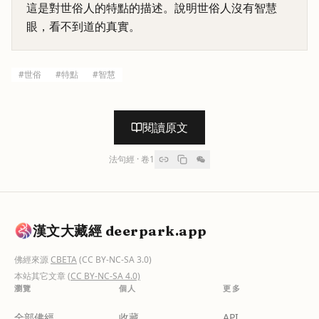
這是對世俗人的特點的描述。說明世俗人沒有智慧
眼，看不到道的真實。
#
世俗
#
特點
#
智慧
閱讀原文
法句經
· 卷
1
漢文大藏經 deerpark.app
佛經來源
CBETA
(CC BY-NC-SA 3.0)
本站其它文章
(CC BY-NC-SA 4.0)
瀏覽
個人
更多
全部佛經
收藏
API