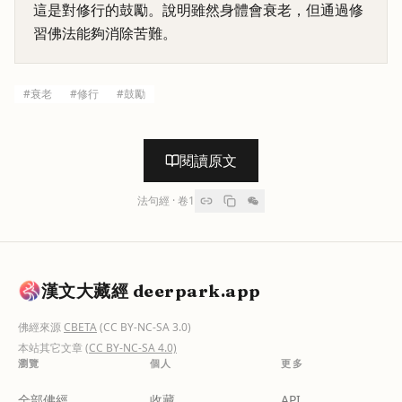
這是對修行的鼓勵。說明雖然身體會衰老，但通過修
習佛法能夠消除苦難。
#
衰老
#
修行
#
鼓勵
閱讀原文
法句經
· 卷
1
漢文大藏經 deerpark.app
佛經來源
CBETA
(CC BY-NC-SA 3.0)
本站其它文章
(CC BY-NC-SA 4.0)
瀏覽
個人
更多
全部佛經
收藏
API