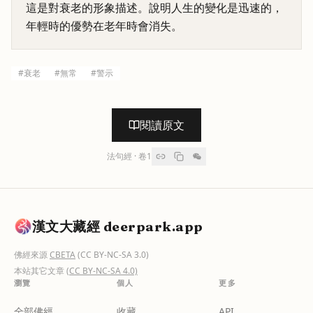
這是對衰老的形象描述。說明人生的變化是迅速的，
年輕時的優勢在老年時會消失。
#
衰老
#
無常
#
警示
閱讀原文
法句經
· 卷
1
漢文大藏經 deerpark.app
佛經來源
CBETA
(CC BY-NC-SA 3.0)
本站其它文章
(CC BY-NC-SA 4.0)
瀏覽
個人
更多
全部佛經
收藏
API