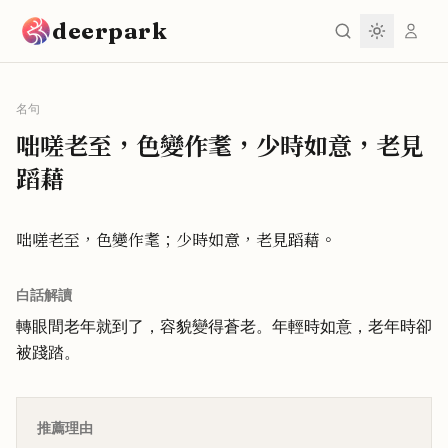
跳到主要內容
deerpark
名句
咄嗟老至，色變作耄，少時如意，老見
蹈藉
咄嗟老至，色變作耄；少時如意，老見蹈藉。
白話解讀
轉眼間老年就到了，容貌變得蒼老。年輕時如意，老年時卻
被踐踏。
推薦理由