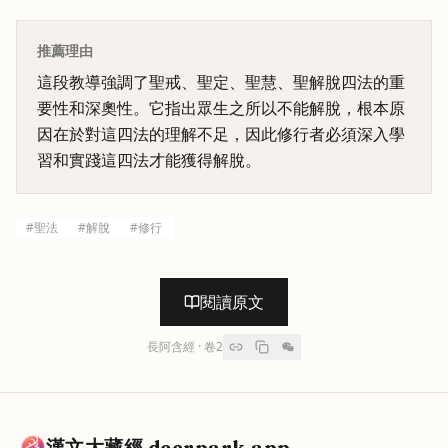
推薦理由
這段教導強調了聖戒、聖定、聖慧、聖解脫四法的重
要性和深奧性。它指出眾生之所以不能解脫，根本原
因在於對這四法的理解不足，因此修行者必須深入學
習和實踐這四法才能獲得解脫。
#
聖法
#
解脫
#
修行
閱讀原文
長阿含經
· 卷
2
漢文大藏經 deerpark.app