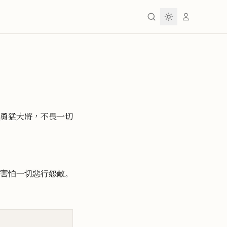
勇猛大將，不畏一切
害怕一切惡行怨敵。