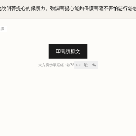
喻說明菩提心的保護力。強調菩提心能夠保護菩薩不害怕惡行怨
保護
閱讀原文
大方廣佛華嚴經
· 卷
78