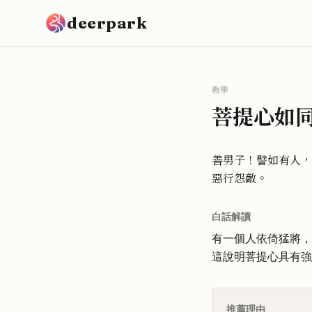
跳到主要內容
deerpark
教學
菩提心如
善男子！譬如有人，
惡行怨敵。
白話解讀
有一個人依倚猛將，
這說明菩提心具有強
推薦理由