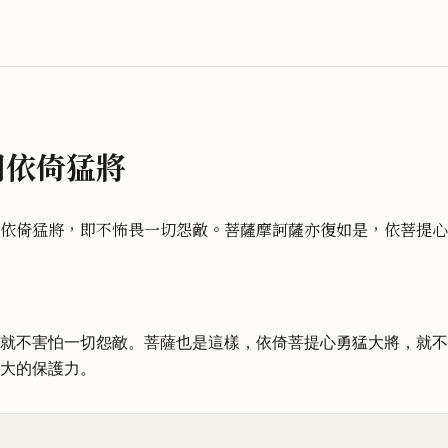
同依倚猛將
依倚猛將，即不怖畏一切怨敵。菩薩摩訶薩亦復如是，依菩提心
就不害怕一切怨敵。菩薩也是這樣，依倚菩提心勇猛大將，就不
大的保護力。