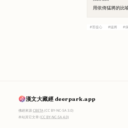
用依倚猛將的比
#
菩提心
#
猛將
#
漢文大藏經 deerpark.app
佛經來源
CBETA
(CC BY-NC-SA 3.0)
本站其它文章
(CC BY-NC-SA 4.0)