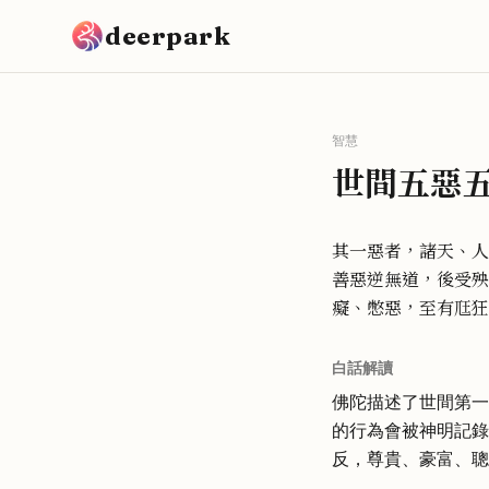
跳到主要內容
deerpark
智慧
世間五惡
其一惡者，諸天、人
善惡逆無道，後受殃
癡、憋惡，至有尫狂
白話解讀
佛陀描述了世間第一
的行為會被神明記錄
反，尊貴、豪富、聰