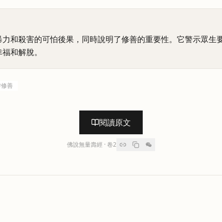
暴力和殺害的可怕後果，同時說明了修善的重要性。它警示眾生
幸福和解脫。
#
修善
閱讀原文
佛說無量壽經
· 卷
2