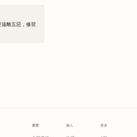
要遠離五惡，修習
瀏覽
個人
更多