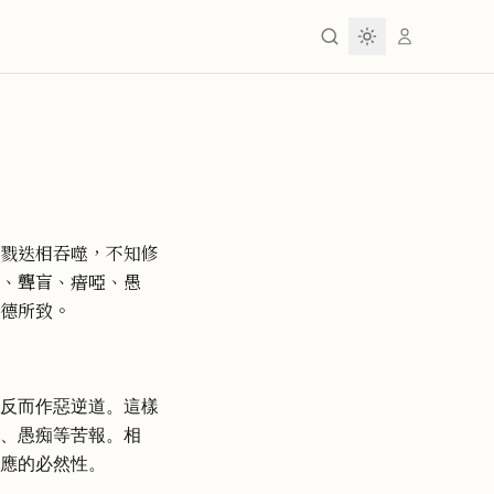
戮迭相吞噬，不知修
、聾盲、瘖啞、愚
德所致。
反而作惡逆道。這樣
、愚痴等苦報。相
應的必然性。