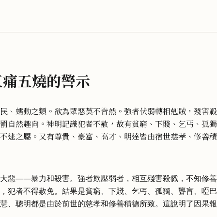
五痛五燒的警示
民、蠕動之類。欲為眾惡莫不皆然。強者伏弱轉相剋賊，殘害殺
罰自然趣向。神明記識犯者不赦，故有貧窮、下賤、乞丐、孤獨
不逮之屬。又有尊貴、豪富、高才、明達皆由宿世慈孝、修善積
大惡——暴力和殺害。強者欺壓弱者，相互殘害殺戮，不知修善
，犯者不得赦免。結果是貧窮、下賤、乞丐、孤獨、聾盲、啞巴
慧、聰明都是由於前世的慈孝和修善積德所致。這說明了因果報