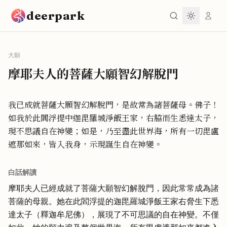
跳到主要內容
deerpark
大願
摩耶夫人的菩薩大願智幻解脫門
我已成就菩薩大願智幻解脫門，是故常為諸菩薩母。佛子！
如我於此閻浮提中迦毘羅城淨飯王家，右脇而生悉達太子，
現不思議自在神變；如是，乃至盡此世界海，所有一切毘盧
遮那如來，皆入我身，示現誕生自在神變。
白話解讀
摩耶夫人已經成就了菩薩大願智幻解脫門，因此常常成為諸
菩薩的母親。她在此閻浮提的迦毘羅城淨飯王家右脅生下悉
達太子（釋迦牟尼佛），展現了不可思議的自在神變。不僅