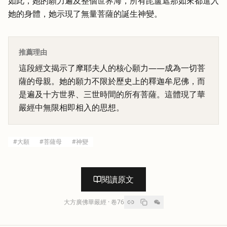
如此，她的願力遍及整個世界海，所有毘盧遮那如來都進入
她的身體，她示現了無量菩薩的誕生神變。
推薦理由
這段經文揭示了摩耶夫人的核心願力——成為一切菩
薩的母親。她的願力不限於歷史上的釋迦牟尼佛，而
是遍及十方世界、三世時間的所有菩薩。這體現了華
嚴經中無限相即相入的思想。
#
大願
#
菩薩母
#
神變
閱讀原文
大方廣佛華嚴經
· 卷
76