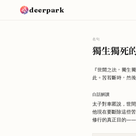
跳到主要內容
deerpark
名句
獨生獨死
『世間之法，獨生獨
此。苦若斷時，然後
白話解讀
太子對車匿說，世間
他現在要斷除這些苦
修行的真正目的——