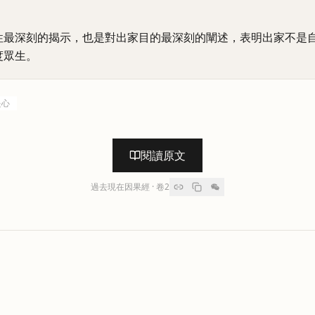
性最深刻的揭示，也是對出家目的最深刻的闡述，表明出家不是
度眾生。
提心
閱讀原文
過去現在因果經
· 卷
2