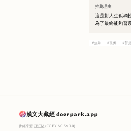
推薦理由
這是對人生孤獨
為了最終能夠普
#
無常
#
孤獨
#
菩
漢文大藏經 deerpark.app
佛經來源
CBETA
(CC BY-NC-SA 3.0)